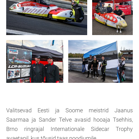
Valitsevad Eesti ja Soome meistrid Jaanus
Saarmaa ja Sander Telve avasid hooaja Tsehhis,
Brno ringrajal Internationale Sidecar Trophy
avaetapil, kus tõusid taas poodiumile.