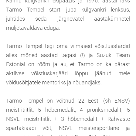
Kalmu külgvankri ekipaažis ja 1976. aastal läks
Tarmo Tempel starti juba külgvankri lenksus,
juhtides seda järgnevatel aastakümnetel
muljetavaldava eduga.
Tarmo Tempel tegi oma viimased võistlusstardid
alles mõned aastad tagasi (!) ja Suzuki Team
Estonial on rõõm ja au, et Tarmo on ka pärast
aktiivse võistluskarjääri lõppu jäänud meie
võidusõitjatele mentoriks ja nõuandjaks.
Tarmo Tempel on võitnud 22 Eesti (sh ENSV)
meistritiitlit, 5 hõbemedalit, 4 pronksmedalit; 5
NSVLi meistritiitlit + 3 hõbemedalit + Rahvaste
spartakiaadi võit, NSVL meistersportlane ja