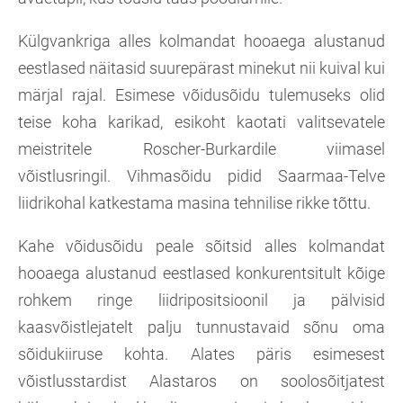
Külgvankriga alles kolmandat hooaega alustanud
eestlased näitasid suurepärast minekut nii kuival kui
märjal rajal. Esimese võidusõidu tulemuseks olid
teise koha karikad, esikoht kaotati valitsevatele
meistritele Roscher-Burkardile viimasel
võistlusringil. Vihmasõidu pidid Saarmaa-Telve
liidrikohal katkestama masina tehnilise rikke tõttu.
Kahe võidusõidu peale sõitsid alles kolmandat
hooaega alustanud eestlased konkurentsitult kõige
rohkem ringe liidripositsioonil ja pälvisid
kaasvõistlejatelt palju tunnustavaid sõnu oma
sõidukiiruse kohta. Alates päris esimesest
võistlusstardist Alastaros on soolosõitjatest