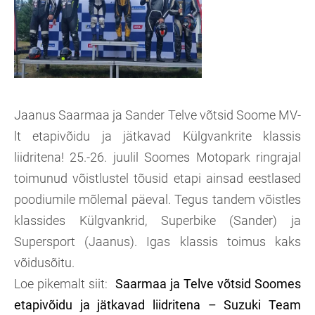
Jaanus Saarmaa ja Sander Telve võtsid Soome MV-
lt etapivõidu ja jätkavad Külgvankrite klassis
liidritena! 25.-26. juulil Soomes Motopark ringrajal
toimunud võistlustel tõusid etapi ainsad eestlased
poodiumile mõlemal päeval. Tegus tandem võistles
klassides Külgvankrid, Superbike (Sander) ja
Supersport (Jaanus). Igas klassis toimus kaks
võidusõitu.
Loe pikemalt siit:
Saarmaa ja Telve võtsid Soomes
etapivõidu ja jätkavad liidritena – Suzuki Team