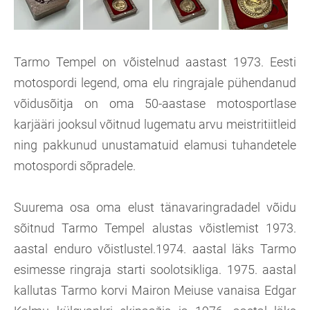
Tarmo Tempel on võistelnud aastast 1973. Eesti
motospordi legend, oma elu ringrajale pühendanud
võidusõitja on oma 50-aastase motosportlase
karjääri jooksul võitnud lugematu arvu meistritiitleid
ning pakkunud unustamatuid elamusi tuhandetele
motospordi sõpradele.
Suurema osa oma elust tänavaringradadel võidu
sõitnud Tarmo Tempel alustas võistlemist 1973.
aastal enduro võistlustel.1974. aastal läks Tarmo
esimesse ringraja starti soolotsikliga. 1975. aastal
kallutas Tarmo korvi Mairon Meiuse vanaisa Edgar