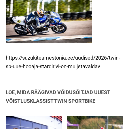
https://suzukiteamestonia.ee/uudised/2026/twin-
sb-uue-hooaja-stardirivi-on-muljetavaldav
LOE, MIDA RÄÄGIVAD VÕIDUSÕITJAD UUEST
VÕISTLUSKLASSIST TWIN SPORTBIKE