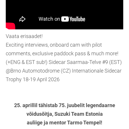
Vaata erisaadet!
Exciting interviews, onboard cam with pilot
comments, exclusive paddock pass & much more!
(+ENG & EST sub!) Sidecar Saarmaa-Telve #9 (EST)
@Brno Automotodrome (CZ) Internationale Sidecar
Trophy 18-19 April 2026
25. aprillil tähistab 75. juubelit legendaarne
võidusõitja, Suzuki Team Estonia
auliige ja mentor Tarmo Tempel!