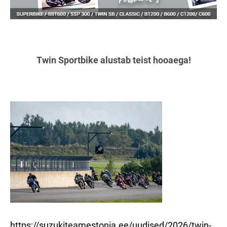
Twin Sportbike alustab teist hooaega!
https://suzukiteamestonia.ee/uudised/2026/twin-