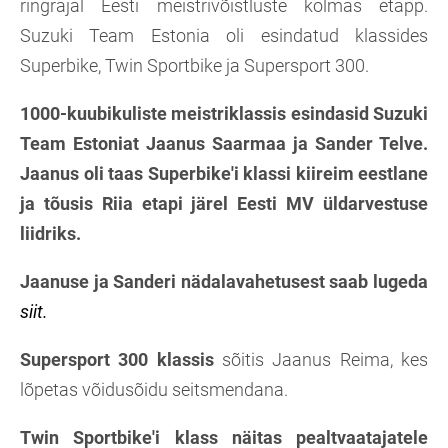
ringrajal Eesti meistrivõistluste kolmas etapp.
Suzuki Team Estonia oli esindatud klassides
Superbike, Twin Sportbike ja Supersport 300.
1000-kuubikuliste meistriklassis esindasid Suzuki
Team Estoniat Jaanus Saarmaa ja Sander Telve.
Jaanus oli taas Superbike'i klassi kiireim eestlane
ja tõusis Riia etapi järel Eesti MV üldarvestuse
liidriks.
Jaanuse ja Sanderi nädalavahetusest saab lugeda
siit.
Supersport 300 klassis
sõitis Jaanus Reima, kes
lõpetas võidusõidu seitsmendana.
Twin Sportbike'i klass näitas pealtvaatajatele