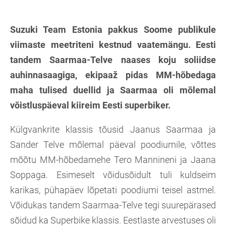
Suzuki Team Estonia pakkus Soome publikule
viimaste meetriteni kestnud vaatemängu. Eesti
tandem Saarmaa-Telve naases koju soliidse
auhinnasaagiga, ekipaaž pidas MM-hõbedaga
maha tulised duellid ja Saarmaa oli mõlemal
võistluspäeval kiireim Eesti superbiker.
Külgvankrite klassis tõusid Jaanus Saarmaa ja
Sander Telve mõlemal päeval poodiumile, võttes
mõõtu MM-hõbedamehe Tero Mannineni ja Jaana
Soppaga. Esimeselt võidusõidult tuli kuldseim
karikas, pühapäev lõpetati poodiumi teisel astmel.
Võidukas tandem Saarmaa-Telve tegi suurepärased
sõidud ka Superbike klassis. Eestlaste arvestuses oli