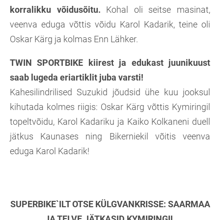
korralikku võidusõitu.
Kohal oli seitse masinat,
veenva eduga võttis võidu Karol Kadarik, teine oli
Oskar Kärg ja kolmas Enn Lähker.
TWIN SPORTBIKE kiirest ja edukast juunikuust
saab lugeda eriartiklit juba varsti!
Kahesilindrilised Suzukid jõudsid ühe kuu jooksul
kihutada kolmes riigis: Oskar Kärg võttis Kymiringil
topeltvõidu, Karol Kadariku ja Kaiko Kolkaneni duell
jätkus Kaunases ning Bikerniekil võitis veenva
eduga Karol Kadarik!
SUPERBIKE`ILT OTSE KÜLGVANKRISSE: SAARMAA
JA TELVE JÄTKASID KYMIRINGIL