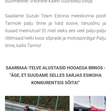
suurmeister; 9-kordne Kalevi Suursõidu võitja.
Saadame Suzuki Team Estonia meeskonna poolt
Tarmole palju õnne ja häid soove, tänusõnu ja
ilusaid meenutusi! Et meil oleks ees veel palju-palju
rõõmsaid hetki koos sõprade ja motospordiga! Palju
õnne, kallis Tarmo!
SAARMAA-TELVE ALUSTASID HOOAEGA BRNOS -
"ÄGE, ET SUUDAME SELLES SAR
JAS ESIKOHA
KONKURENTSIS SÕITA!"