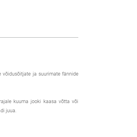
 võidusõitjate ja suurimate fännide
äärajale kuuma jooki kaasa võtta või
di juua.