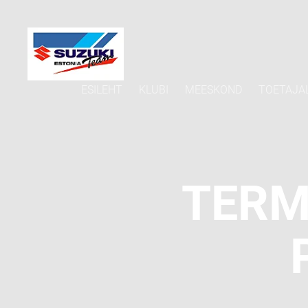
ESILEHT
KLUBI
MEESKOND
TOETAJA
TERM