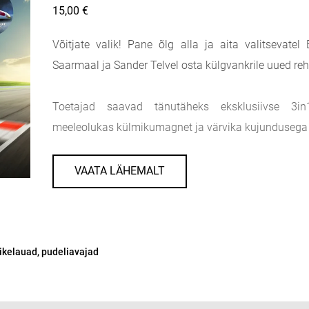
15,00 €
Võitjate valik! Pane õlg alla ja aita valitsevate
Saarmaal ja Sander Telvel osta külgvankrile uued reh
Toetajad saavad tänutäheks eksklusiivse 3in1
meeleolukas külmikumagnet ja värvika kujundusega 
VAATA LÄHEMALT
ikelauad, pudeliavajad