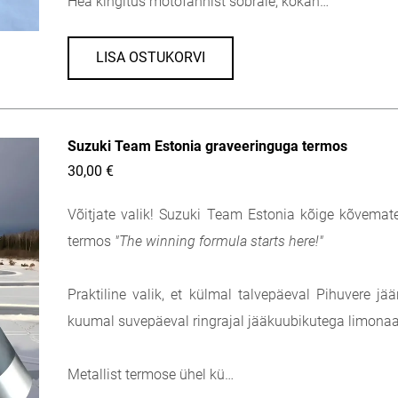
Hea kingitus motofännist sõbrale, kokan…
LISA OSTUKORVI
Suzuki Team Estonia graveeringuga termos
30,00 €
Võitjate valik! Suzuki Team Estonia kõige kõvemate
termos
"The winning formula starts here!"
Praktiline valik, et külmal talvepäeval Pihuvere j
kuumal suvepäeval ringrajal jääkuubikutega limonaa
Metallist termose ühel kü…