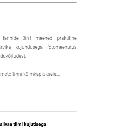
 fännide 3in1 meened: praktiline
ärvika kujundusega fotomeenutus
iduvõitudest.
a motofänni külmkapiuksele,…
iivse tiimi kujutisega