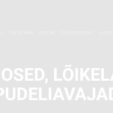
LE
ISLE OF MAN
SIDECAR
TWIN SPORTBIKE
UUDISE
OSED, LÕIKEL
PUDELIAVAJA