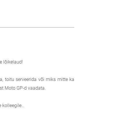
e lõikelaud!
ta, toitu serveerida või miks mitte ka
rist Moto GP-d vaadata.
 kolleegile…