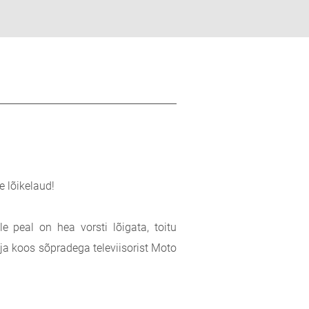
e lõikelaud!
le peal on hea vorsti lõigata, toitu
a ja koos sõpradega televiisorist Moto