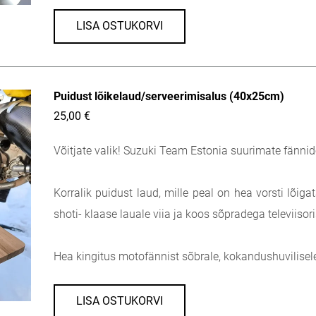
LISA OSTUKORVI
Puidust lõikelaud/serveerimisalus (40x25cm)
25,00 €
Võitjate valik! Suzuki Team Estonia suurimate fännid
Korralik puidust laud, mille peal on hea vorsti lõiga
shoti- klaase lauale viia ja koos sõpradega televiiso
Hea kingitus motofännist sõbrale, kokandushuvilisele
LISA OSTUKORVI