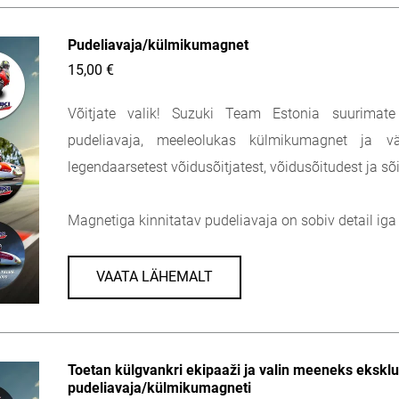
Pudeliavaja/külmikumagnet
15,00 €
Võitjate valik! Suzuki Team Estonia suurimate
pudeliavaja, meeleolukas külmikumagnet ja v
legendaarsetest võidusõitjatest, võidusõitudest ja sõ
Magnetiga kinnitatav pudeliavaja on sobiv detail ig
VAATA LÄHEMALT
Toetan külgvankri ekipaaži ja valin meeneks eksklus
pudeliavaja/külmikumagneti