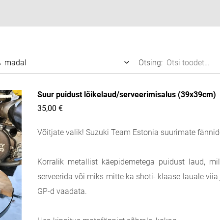
Otsing:
Suur puidust lõikelaud/serveerimisalus (39x39cm)
35,00 €
Võitjate valik! Suzuki Team Estonia suurimate fännid
Korralik metallist käepidemetega puidust laud, mil
serveerida või miks mitte ka shoti- klaase lauale vii
GP-d vaadata.