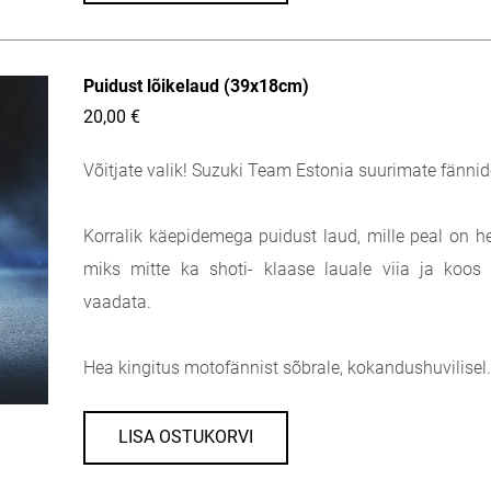
Puidust lõikelaud (39x18cm)
20,00 €
Võitjate valik! Suzuki Team Estonia suurimate fännid
Korralik käepidemega puidust laud, mille peal on hea
miks mitte ka shoti- klaase lauale viia ja koos
vaadata.
Hea kingitus motofännist sõbrale, kokandushuvilisel
LISA OSTUKORVI