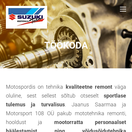
TÖÖKODA
Motospordis on tehnika
kvaliteetne remont
väga
oluline, sest sellest sõltub otseselt
sportlase
tulemus ja turvalisus
. Jaanus Saarmaa ja
Motorsport 108 OÜ pakub mototehnika remonti,
hooldust ja
mootorratta personaalset
häälestamist ning võidusõidutehnika