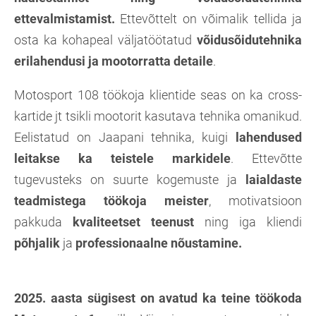
ettevalmistamist.
Ettevõttelt on võimalik tellida ja
osta ka kohapeal väljatöötatud
võidusõidutehnika
erilahendusi ja mootorratta detaile
.
Motosport 108 töökoja klientide seas on ka cross-
kartide jt tsikli mootorit kasutava tehnika omanikud.
Eelistatud on Jaapani tehnika, kuigi
lahendused
leitakse ka teistele markidele
. Ettevõtte
tugevusteks on suurte kogemuste ja
laialdaste
teadmistega töökoja meister
, motivatsioon
pakkuda
kvaliteetset teenust
ning iga kliendi
põhjalik
ja
professionaalne nõustamine.
2025. aasta sügisest on avatud ka teine töökoda