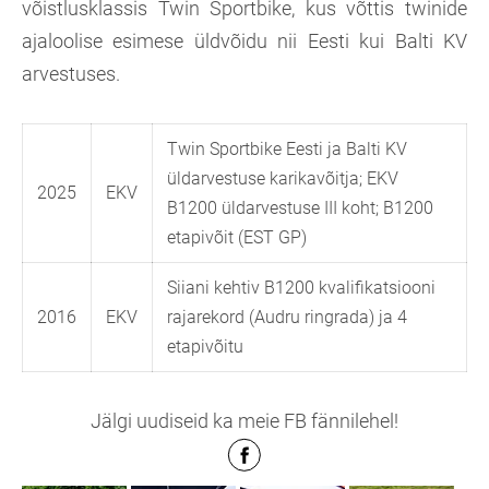
võistlusklassis Twin Sportbike, kus võttis twinide
ajaloolise esimese üldvõidu nii Eesti kui Balti KV
arvestuses.
Twin Sportbike Eesti ja Balti KV
üldarvestuse karikavõitja; EKV
2025
EKV
B1200 üldarvestuse III koht; B1200
etapivõit (EST GP)
Siiani kehtiv B1200 kvalifikatsiooni
2016
EKV
rajarekord (Audru ringrada) ja 4
etapivõitu
Jälgi uudiseid ka meie FB fännilehel!