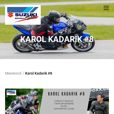
KAROL KADARIK #8
/
Meeskond
Karol Kadarik #8