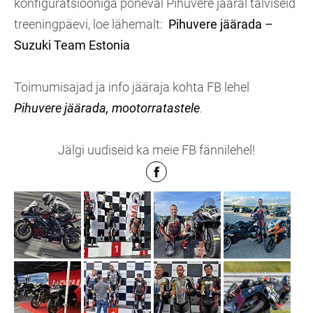
konfiguratsiooniga põneval Pihuvere jääral talviseid
treeningpäevi, loe lähemalt:
Pihuvere jäärada –
Suzuki Team Estonia
Toimumisajad ja info jääraja kohta FB lehel
Pihuvere jäärada, mootorratastele
.
Jälgi uudiseid ka meie FB fännilehel!