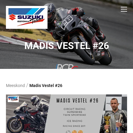
MADIS VESTEL #26
/
Meeskond
Madis Vestel #26