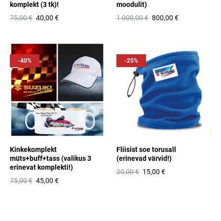
komplekt (3 tk)!
moodulit)
75,00 €
40,00 €
1 000,00 €
800,00 €
-40%
-25%
Kinkekomplekt
Fliisist soe torusall
müts+buff+tass (valikus 3
(erinevad värvid!)
erinevat komplekti!)
20,00 €
15,00 €
75,00 €
45,00 €