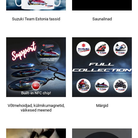
Suzuki Team Estonia tassid
Saunalinad
Võtmehoidjad, külmikumagnetid,
Märgid
väikesed meened