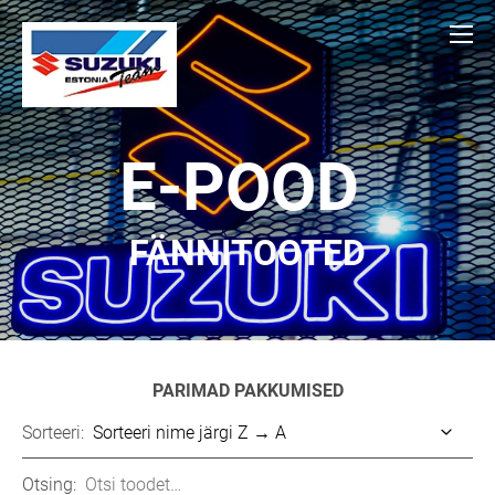
E-POOD
FÄNNITOOTED
PARIMAD PAKKUMISED
Sorteeri:
Otsing: