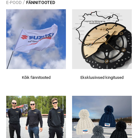
/
E-POOD
FÄNNITOOTED
Kõik fännitooted
Eksklusiivsed kingitused