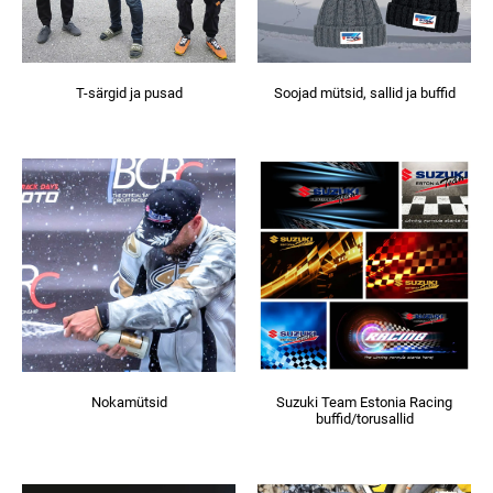
T-särgid ja pusad
Soojad mütsid, sallid ja buffid
Nokamütsid
Suzuki Team Estonia Racing
buffid/torusallid