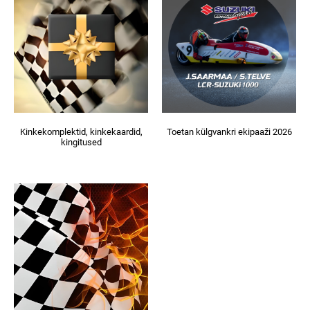
Kinkekomplektid, kinkekaardid,
Toetan külgvankri ekipaaži 2026
kingitused