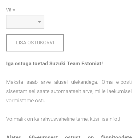
Värv
LISA OSTUKORVI
Iga ostuga toetad Suzuki Team Estoniat!
Maksta saab arve alusel ülekandega. Oma e-posti
sisestamisel saate automaatselt arve, mille laekumisel
vormistame ostu.
Võimalik on ka rahvusvaheline tarne, küsi lisainfot!
Alates 60-eurosest ostust on fännitoodete