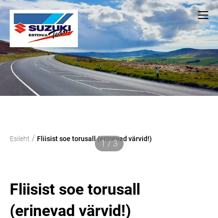
/
Esileht
Fliisist soe torusall (erinevad värvid!)
1 / 3
Fliisist soe torusall
(erinevad värvid!)