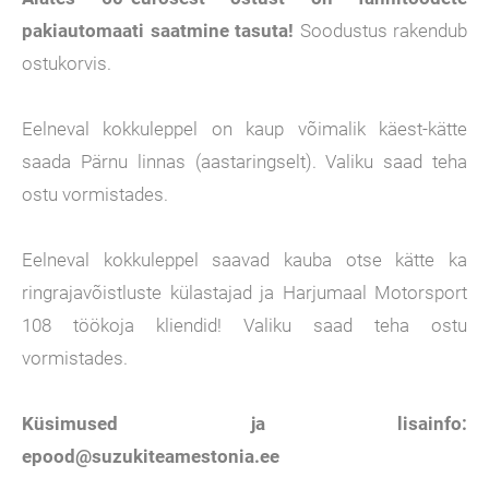
pakiautomaati
saatmine tasuta!
Soodustus rakendub
ostukorvis.
Eelneval kokkuleppel on kaup võimalik käest-kätte
saada Pärnu linnas (aastaringselt). Valiku saad teha
ostu vormistades.
Eelneval kokkuleppel saavad kauba otse kätte ka
ringrajavõistluste külastajad ja Harjumaal Motorsport
108 töökoja kliendid! Valiku saad teha ostu
vormistades.
Küsimused ja lisainfo:
epood@suzukiteamestonia.ee