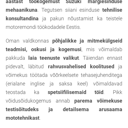
aastast töökogemust Suzuki margiesinduse
mehaanikuna
. Tegutsen siiani esinduse
tehnilise
konsultandina
ja pakun nõustamist ka teistele
motoremondi töökodadele Eestis.
Oman valdkonnas
põhjalikke ja mitmekülgseid
teadmisi, oskusi ja kogemusi
, mis võimaldab
pakkuda
laia teenuste valikut
. Täiendan ennast
pidevalt, läbitud
rahvusvahelised koolitused
ja
võimekus töötada võõrkeelsete tehasejuhenditega
(erialane inglise ja saksa keel) võimaldavad
teostada ka
spetsiifilisemaid töid
. Pikk
võidusõidukogemus annab
parema võimekuse
testisõitudeks ja detailsema arusaama
mototehnikast
.