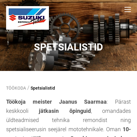
SPETSIALISTID
/
TÖÖKODA
Spetsialistid
Töökoja meister Jaanus Saarmaa
: Pärast
keskkooli
jätkasin õpinguid
, omandades
üldteadmised tehnika remondist ning
spetsialiseerusin seejärel mototehnikale. Oman
10-