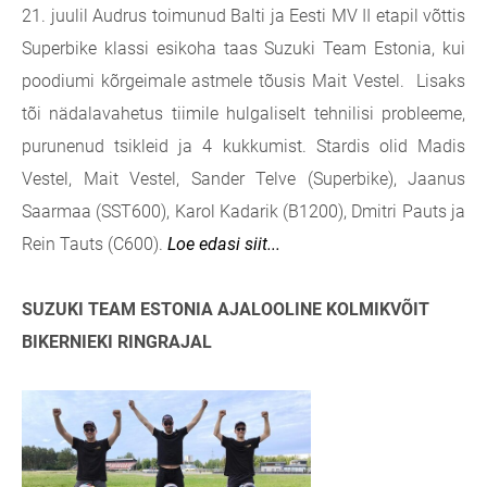
21. juulil Audrus toimunud Balti ja Eesti MV II etapil võttis
Superbike klassi esikoha taas Suzuki Team Estonia, kui
poodiumi kõrgeimale astmele tõusis Mait Vestel. Lisaks
tõi nädalavahetus tiimile hulgaliselt tehnilisi probleeme,
purunenud tsikleid ja 4 kukkumist. Stardis olid Madis
Vestel, Mait Vestel, Sander Telve (Superbike), Jaanus
Saarmaa (SST600), Karol Kadarik (B1200), Dmitri Pauts ja
Rein Tauts (C600).
Loe edasi siit...
SUZUKI TEAM ESTONIA AJALOOLINE KOLMIKVÕIT
BIKERNIEKI RINGRAJAL