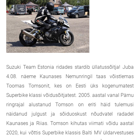
Suzuki Team Estonia ridades stardib üllatussõitja! Juba
4.08. näeme Kaunases Nemunringil taas võistlemas
Toomas Tomsonit, kes on Eesti üks kogenumatest
Superbike klassi võidusõitjatest. 2005. aastal vanal Pärnu
ringrajal alustanud Tomson on eriti häid tulemusi
näidanud julgust ja sõiduoskust nõudvatel radadel
Kaunases ja Riias. Tomson kihutas viimati võidu aastal
2020, kui võttis Superbike klassis Balti MV üldarvestuses