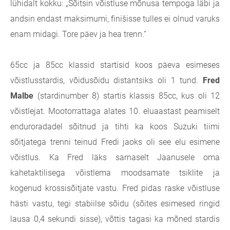
lühidalt kokku: „Sõitsin võistluse mõnusa tempoga läbi ja
andsin endast maksimumi, finišisse tulles ei olnud varuks
enam midagi. Tore päev ja hea trenn.“
65cc ja 85cc klassid startisid koos päeva esimeses
võistlusstardis, võidusõidu distant
siks oli 1 tund.
Fred
Malbe
(stardinumber 8) startis klassis 85cc, kus oli 12
võistlejat. Mootorrattaga alates 10. eluaastast peamiselt
enduroradadel sõitnud ja tihti ka koos Suzuki tiimi
sõitjatega trenni teinud Fredi jaoks oli see elu esimene
võistlus. Ka Fred läks sarnaselt Jaanusele oma
kahetaktilisega võistlema moodsamate tsiklite ja
kogenud krossisõitjate vastu. Fred pidas raske võistluse
hästi vastu, tegi stabiilse sõidu (sõites esimesed ringid
lausa 0,4 sekundi sisse), võttis tagasi ka mõned stardis