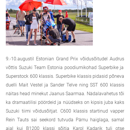
9.-10.augustil Estonian Grand Prix võidusõitudel Audrus
võttis Suzuki Team Estonia poodiumikohad Superbike ja
Superstock 600 klassis. Superbike klassis pidasid põneva
duelli Mait Vestel ja Sander Telve ning SST 600 klassis
näitas head minekut Jaanus Saarmaa. Nädalavahetus tõi
ka dramaatilisi pöördeid ja nüüdseks on kipsis juba kaks
Suzuki tiimi võidusõitjat. C600 klassis startinud vapper
Rein Tauts sai seekord tutvuda Pärnu haiglaga, samal
ajal kui B1200 klassi sõitja Karol Kadarik tuli otse