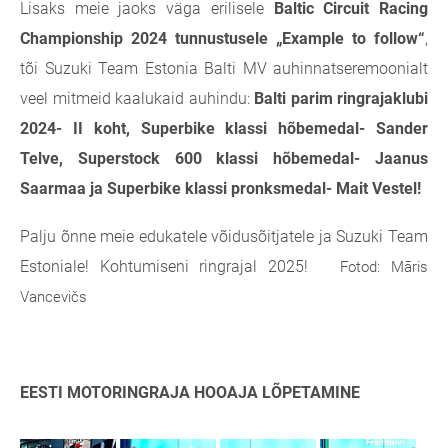
Lisaks meie jaoks väga erilisele
Baltic Circuit Racing
Championship 2024 tunnustusele „Example to follow“
,
tõi Suzuki Team Estonia Balti MV auhinnatseremoonialt
veel mitmeid kaalukaid auhindu:
Balti parim ringrajaklubi
2024- II koht, Superbike klassi hõbemedal- Sander
Telve, Superstock 600 klassi hõbemedal- Jaanus
Saarmaa ja Superbike klassi pronksmedal- Mait Vestel!
Palju õnne meie edukatele võidusõitjatele ja Suzuki Team
Estoniale! Kohtumiseni ringrajal 2025!
Fotod: Māris
Vancevičs
EESTI MOTORINGRAJA HOOAJA LÕPETAMINE