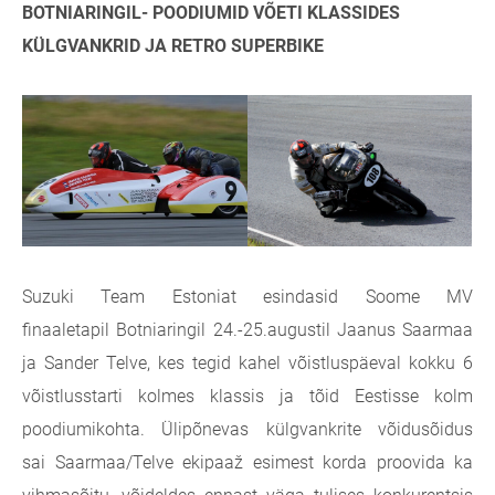
BOTNIARINGIL- POODIUMID VÕETI KLASSIDES
KÜLGVANKRID JA RETRO SUPERBIKE
Suzuki Team Estoniat esindasid Soome MV
finaaletapil
Botniaringil 24.-25.augustil Jaanus Saarmaa
ja Sander Telve, kes tegid kahel
võistluspäeval kokku 6
võistlusstarti kolmes klassis ja tõid Eestisse kolm
poodiumikohta. Ülipõnevas külgvankrite võidusõidus
sai
Saarmaa/Telve ekipaaž esimest korda proovida ka