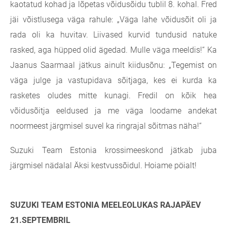
kaotatud kohad ja lõpetas võidusõidu tublil 8. kohal. Fred
jäi võistlusega väga rahule: „Väga lahe võidusõit oli ja
rada oli ka huvitav. Liivased kurvid tundusid natuke
rasked, aga hüpped olid ägedad. Mulle väga meeldis!“ Ka
Jaanus Saarmaal jätkus ainult kiidusõnu: „Tegemist on
väga julge ja vastupidava sõitjaga, kes ei kurda ka
rasketes oludes mitte kunagi. Fredil on kõik hea
võidusõitja eeldused ja me väga loodame andekat
noormeest järgmisel suvel ka ringrajal sõitmas näha!“
Suzuki Team Estonia krossimeeskond jätkab juba
järgmisel nädalal Äksi kestvussõidul. Hoiame pöialt!
SUZUKI TEAM ESTONIA MEELEOLUKAS RAJAPÄEV
21.SEPTEMBRIL