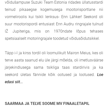
võidušampuse Suzuki Team Estonia ridades üllatusstardi
teinud pikaaegse kogemusega mootorisportlane nii
vormeliroolis kui tsikli lenksus- Enn Lähker! Seekord oli
suur mootorispordi entusiast Enn Audru ringrajale tulnud
IŽ Jupiteriga, mis on 1970ndate lõpus tehases
spetsiaalselt motoringrajale toodetud võidusõidutsikkel.
Täpp i-l ja kirss tordil oli loomulikult Mairon Meius, kes oli
terve aasta saanud elu üle järgi mõelda, oli imetlusväärse
järjekindlusega sama tsikliga taas stardirivis ja ka
seekord ületas fännide kõik ootused ja lootused.
Loe
edasi siit...
SAARMAA JA TELVE SOOME MV FINAALETAPIL