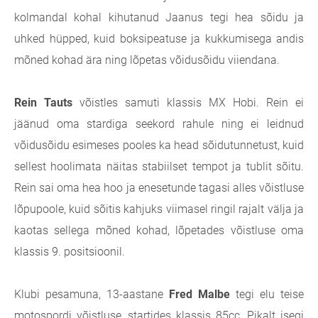
kolmandal kohal kihutanud Jaanus tegi hea sõidu ja
uhked hüpped, kuid boksipeatuse ja kukkumisega andis
mõned kohad ära ning lõpetas võidusõidu viiendana.
Rein Tauts
võistles samuti klassis MX Hobi. Rein ei
jäänud oma stardiga seekord rahule ning ei leidnud
võidusõidu esimeses pooles ka head sõidutunnetust, kuid
sellest hoolimata näitas stabiilset tempot ja tublit sõitu.
Rein sai oma hea hoo ja enesetunde tagasi alles võistluse
lõpupoole, kuid sõitis kahjuks viimasel ringil rajalt välja ja
kaotas sellega mõned kohad, lõpetades võistluse oma
klassis 9. positsioonil.
Klubi pesamuna, 13-aastane
Fred Malbe
tegi elu teise
motospordi võistluse, startides klassis 85cc. Pikalt isegi