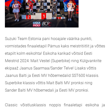
Suzuki Team Estonia pani hooajale väärika punkti,
vormistades finaaletapil Pärnus kaks meistritiitlit ja võttes
etapilt kolm esikohta! Esikoha karikad võitsid Eesti
Meistrid 2024: Mait Vestel (Superbike) ning Külgvankrite
ekipaaž Jaanus Saarmaa/Sander Telve!
Lisaks võttis
Jaanus Balti ja Eesti MV hõbemedalid SST600 klassis.
Superbike klassis võttis Mait Balti MV pronksi ning
Sander Balti MV hõbemedali ja Eesti MV pronksi.
Classic võistlusklassis noppis finaaletapi esikoha ja