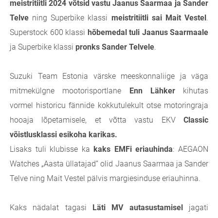
meistritiitli 2024 võtsid vastu Jaanus Saarmaa ja Sander
Telve
ning Superbike klassi
meistritiitli sai Mait Vestel
.
Superstock 600 klassi
hõbemedal tuli Jaanus Saarmaale
ja Superbike klassi
pronks Sander Telvele
.
Suzuki Team Estonia värske meeskonnaliige ja väga
mitmekülgne
mootorisportlane
Enn Lähker
kihutas
vormel historicu fännide kokkutulekult otse motoringraja
hooaja lõpetamisele, et võtta vastu EKV
Classic
võistlusklassi esikoha karikas.
Lisaks tuli klubisse ka
kaks EMFi eriauhinda
: AEGAON
Watches „Aasta üllatajad“ olid Jaanus Saarmaa ja Sander
Telve ning Mait Vestel pälvis margiesinduse eriauhinna.
Kaks nädalat tagasi
Läti MV autasustamisel
jagati