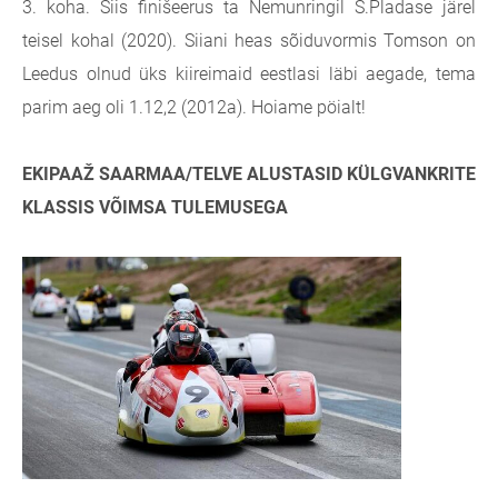
3. koha. Siis finišeerus ta Nemunringil Š.Pladase
järel
teisel kohal (2020). Siiani heas sõiduvormis Tomson on
Leedus olnud üks kiireimaid eestlasi läbi aegade, tema
parim aeg oli 1.12,2 (2012a). Hoiame pöialt!
EKIPAAŽ SAARMAA/TELVE ALUSTASID KÜLGVANKRITE
KLASSIS VÕIMSA TULEMUSEGA