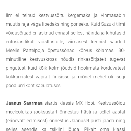
Ilm ei teinud kestvussõitu kergemaks ja vihmasabin
muutis raja väga libedaks ning poriseks. Kuid Suzuki tiimi
võidusõitjad ei lasknud ennast sellest häirida ja kihutasid
entusiastlikult võistlustulle, viimasest trennist saadud
Meelis Pärtelpoja õpetussõnad kõrvus kõlamas. 80-
minutiline kestvuskross nõudis rinkasõitjatelt tugevat
pingutust, kuid kõik kolm jõudsid hoolimata korduvatest
kukkumistest vapralt finišisse ja mõnel mehel oli isegi
poodiumikoht käeulatuses.
Jaanus Saarmaa
startis klassis MX Hobi. Kestvussõidu
meeleolukas jooksustart õnnestus hästi ja sellel aastal
(erinevalt eelmisest) õnnestus Jaanusel püsti jääda ning
selles asendis ka tsiklini jõuda. Pikalt oma klassi