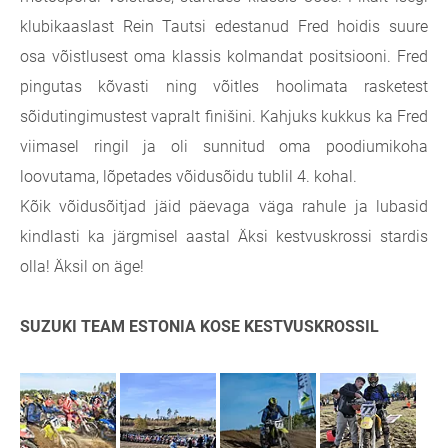
klubikaaslast Rein Tautsi edestanud Fred hoidis suure
osa võistlusest oma klassis kolmandat positsiooni. Fred
pingutas kõvasti ning võitles hoolimata rasketest
sõidutingimustest vapralt finišini. Kahjuks kukkus ka Fred
viimasel ringil ja oli sunnitud oma poodiumikoha
loovutama, lõpetades võidusõidu tublil 4. kohal.
Kõik võidusõitjad jäid päevaga väga rahule ja lubasid
kindlasti ka järgmisel aastal Äksi kestvuskrossi stardis
olla! Äksil on äge!
SUZUKI TEAM ESTONIA KOSE KESTVUSKROSSIL