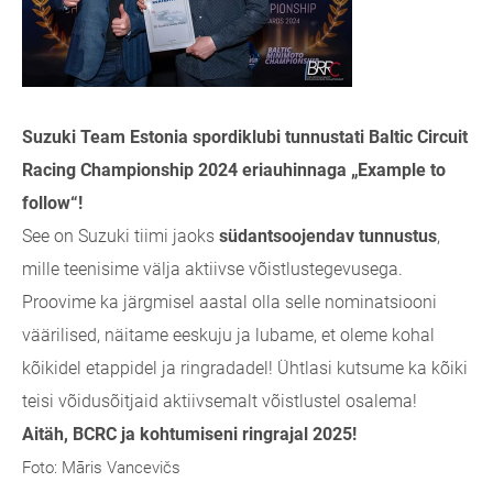
Suzuki Team Estonia spordiklubi tunnustati Baltic Circuit
Racing Championship 2024 eriauhinnaga „Example to
follow“!
See on Suzuki tiimi jaoks
südantsoojendav tunnustus
,
mille teenisime välja aktiivse võistlustegevusega.
Proovime ka järgmisel aastal olla selle nominatsiooni
väärilised, näitame eeskuju ja lubame, et oleme kohal
kõikidel etappidel ja ringradadel! Ühtlasi kutsume ka kõiki
teisi võidusõitjaid aktiivsemalt võistlustel osalema!
Aitäh, BCRC ja kohtumiseni ringrajal 2025!
Foto: Māris Vancevičs