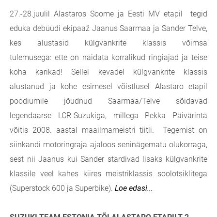
27.-28.juulil Alastaros Soome ja Eesti MV etapil tegid
eduka debüüdi ekipaaž
Jaanus Saarmaa ja Sander Telve,
kes alustasid külgvankrite klassis võimsa
tulemusega:
ette on näidata korralikud ringiajad ja teise
koha karikad! Sellel kevadel külgvankrite klassis
alustanud ja kohe esimesel võistlusel Alastaro etapil
poodiumile jõudnud Saarmaa/Telve sõidavad
legendaarse LCR-Suzukiga, millega Pekka Päivärintä
võitis 2008. aastal maailmameistri tiitli. Tegemist on
siinkandi motoringraja ajaloos seninägematu olukorraga,
sest nii Jaanus kui Sander stardivad lisaks külgvankrite
klassile veel kahes kiires meistriklassis soolotsiklitega
(Superstock 600 ja Superbike).
Loe edasi...