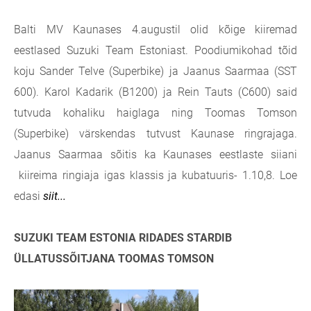
Balti MV Kaunases 4.augustil olid kõige kiiremad
eestlased Suzuki Team Estoniast. Poodiumikohad tõid
koju Sander Telve (Superbike) ja Jaanus Saarmaa (SST
600). Karol Kadarik (B1200) ja Rein Tauts (C600) said
tutvuda kohaliku haiglaga ning Toomas Tomson
(Superbike) värskendas tutvust Kaunase ringrajaga.
Jaanus Saarmaa sõitis ka Kaunases eestlaste siiani
kiireima ringiaja igas klassis ja kubatuuris- 1.10,8. Loe
edasi
siit...
SUZUKI TEAM ESTONIA RIDADES STARDIB
ÜLLATUSSÕITJANA TOOMAS TOMSON