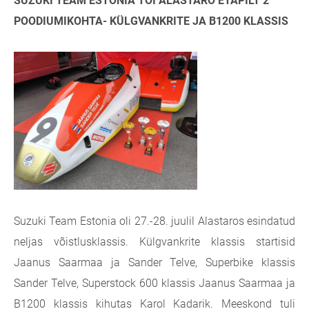
SUZUKI TEAM ESTONIA TÕI ALASTARO ETAPILT 2
POODIUMIKOHTA- KÜLGVANKRITE JA B1200 KLASSIS
Suzuki Team Estonia oli 27.-28. juulil
Alastaros esindatud
neljas võistlusklassis.
Külgvankrite klassis startisid
Jaanus Saarmaa ja Sander Telve
, Superbike klassis
Sander Telve, Superstock 600 klassis Jaanus Saarmaa ja
B1200 klassis kihutas
Karol Kadarik
. Meeskond tuli