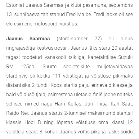
Estoniat Jaanus Saarmaa ja klubi pesamuna, septembris
13. sünnipäeva tähistanud Fred Malbe. Fredi jaoks oli see
elu esimene motospordi võistlus.
Jaanus Saarmaa
(stardinumber 77) oli ainus
ringrajasõitja kestvuskrossil. Jaanus läks starti 20 aastat
tagasi toodetud vanakooli tsikliga, kahetaktilise Suzuki
RM 125ga. Suurte soolotsiklite muljetavaldavas
stardirivis oli kokku 111 võistlejat ja võistluse pikimaks
distantsiks 2 tundi. Koos startis palju erinevaid klasse ja
häid võidusõitjaid, esimestena ületasid finišijoone näiteks
sellised nimed nagu Harri Kullas, Jüri Triisa, Karl Saat,
Raido Nei. Jaanus startis 2-tunnisel maksimumdistantsil
klassis Hobi B ning lõpetas võistluse oma klassi 12
võistleja seast 8. kohal. Jaanus võttis pika ja raske sõidu