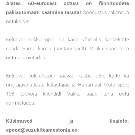
Alates 60-eurosest ostust on fännitoodete
pakiautomaati
saatmine tasuta!
Soodustus rakendub
ostukorvis.
Eelneval kokkuleppel on kaup võimalik käest-kätte
saada Pärnu linnas (aastaringselt). Valiku saad teha
ostu vormistades.
Eelneval kokkuleppel saavad kauba otse kätte ka
ringrajavõistluste külastajad ja Harjumaal Motorsport
108 töökoja kliendid! Valiku saad teha ostu
vormistades.
Küsimused ja lisainfo:
epood@suzukiteamestonia.ee