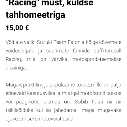
"Racing" must, kuldse
tahhomeetriga
15,00 €
Võitjate valik! Suzuki Team Estonia kõige kõvemate
võidusõitjate ja suurimate fännide buff/torusall
Racing, mis on värvika motospordi-teemalise
disainiga.
Mugav, praktiline ja populaarne toode, millel on palju
erinevaid kasutusviise ja mis igal motofännil taskus
või paagikotis olemas on. Sobib hästi nii nii
tsiklisõiduks kui ka jahedama ilmaga mugavaks
ajaveetmiseks motovõistlustel.